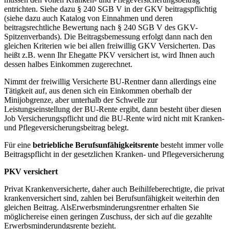
entrichten. Siehe dazu § 240 SGB V in der GKV beitragspflichtig
(siehe dazu auch Katalog von Einnahmen und deren
beitragsrechtliche Bewertung nach § 240 SGB V des GKV-
Spitzenverbands). Die Beitragsbemessung erfolgt dann nach den
gleichen Kriterien wie bei allen freiwillig GKV Versicherten. Das
heißt z.B. wenn Ihr Ehegatte PKV versichert ist, wird Ihnen auch
dessen halbes Einkommen zugerechnet.
Nimmt der freiwillig Versicherte BU-Rentner dann allerdings eine
Tätigkeit auf, aus denen sich ein Einkommen oberhalb der
Minijobgrenze, aber unterhalb der Schwelle zur
Leistungseinstellung der BU-Rente ergibt, dann besteht über diesen
Job Versicherungspflicht und die BU-Rente wird nicht mit Kranken-
und Pflegeversicherungsbeitrag belegt.
Für eine
betriebliche Berufsunfähigkeitsrente
besteht immer volle
Beitragspflicht in der gesetzlichen Kranken- und Pflegeversicherung
PKV versichert
Privat Krankenversicherte, daher auch Beihilfeberechtigte, die privat
krankenversichert sind, zahlen bei Berufsunfähigkeit weiterhin den
gleichen Beitrag. AlsErwerbsminderungsrentner erhalten Sie
möglichereise einen geringen Zuschuss, der sich auf die gezahlte
Erwerbsminderundgsrente bezieht.