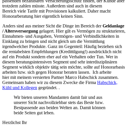
passenden bezahlbaren Versicherungsschutz finden, der Kunde aber
trotzdem zahlen müsste. Außerdem sind auch in diesem
Bereich viele Tarife mit Provisionen kalkuliert. Daher macht
Honorarberatung hier eigentlich keinen Sinn.
Anders sind aus meiner Sicht die Dinge im Bereich der
Geldanlage
/ Altersversorgung
gelagert. Hier gilt es Vermögen zu strukturieren,
Einnahmen- und Ausgaben, Vermögen- und Verbindlichkeiten in
Einklang zu bringen und nicht gleich um die Vermittlung
irgendwelcher Produkte. Ganz im Gegenteil: Häufig beziehen sich
die rentabelsten Empfehlungen (Kredittilgung!) ausdrücklich nicht
auf ein Produkt sondern eher auf ein Verhalten oder Tun. Wer in
diesem beratungsintensiven Segment und sehr interdisziplinären
Segment wirklich objektiv tätig sein möchte, sollte auf Honorarbasis
arbeiten bzw. sich gegen Honorar beraten lassen. Ich arbeite
hier mit meinem versierten Partner Marco Habschick zusammen.
Gemeinsam haben wir zu diesem Zwecke die Firma
Habschick,
Kühl und Kollegen
gegründet. .
Wir bieten unseren Mandanten damit fair und aus
unserer Sicht nachvollziehbar stets das Beste bzw.
Bestpassende aus beiden Welten an. Damit können
beide Seiten gut leben.
Herzlichst Ihr