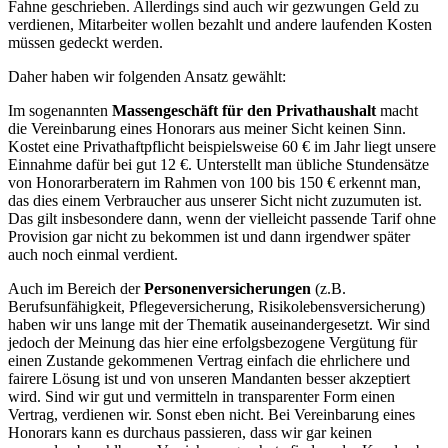
Fahne geschrieben. Allerdings sind auch wir gezwungen Geld zu
verdienen, Mitarbeiter wollen bezahlt und andere laufenden Kosten
müssen gedeckt werden.
Daher haben wir folgenden Ansatz gewählt:
Im sogenannten
Massengeschäft für den Privathaushalt
macht
die Vereinbarung eines Honorars aus meiner Sicht keinen Sinn.
Kostet eine Privathaftpflicht beispielsweise 60 € im Jahr liegt unsere
Einnahme dafür bei gut 12 €. Unterstellt man übliche Stundensätze
von Honorarberatern im Rahmen von 100 bis 150 € erkennt man,
das dies einem Verbraucher aus unserer Sicht nicht zuzumuten ist.
Das gilt insbesondere dann, wenn der vielleicht passende Tarif ohne
Provision gar nicht zu bekommen ist und dann irgendwer später
auch noch einmal verdient.
Auch im Bereich der
Personenversicherungen
(z.B.
Berufsunfähigkeit, Pflegeversicherung, Risikolebensversicherung)
haben wir uns lange mit der Thematik auseinandergesetzt. Wir sind
jedoch der Meinung das hier eine erfolgsbezogene Vergütung für
einen Zustande gekommenen Vertrag einfach die ehrlichere und
fairere Lösung ist und von unseren Mandanten besser akzeptiert
wird. Sind wir gut und vermitteln in transparenter Form einen
Vertrag, verdienen wir. Sonst eben nicht. Bei Vereinbarung eines
Honorars kann es durchaus passieren, dass wir gar keinen