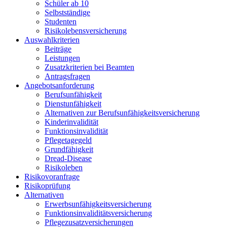
Schüler ab 10
Selbstständige
Studenten
Risikolebensversicherung
Auswahlkriterien
Beiträge
Leistungen
Zusatzkriterien bei Beamten
Antragsfragen
Angebotsanforderung
Berufsunfähigkeit
Dienstunfähigkeit
Alternativen zur Berufsunfähigkeitsversicherung
Kinderinvalidität
Funktionsinvalidität
Pflegetagegeld
Grundfähigkeit
Dread-Disease
Risikoleben
Risikovoranfrage
Risikoprüfung
Alternativen
Erwerbsunfähigkeitsversicherung
Funktionsinvaliditätsversicherung
Pflegezusatzversicherungen