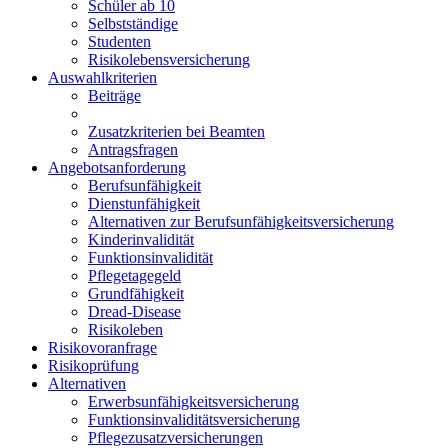
Schüler ab 10
Selbstständige
Studenten
Risikolebensversicherung
Auswahlkriterien
Beiträge
Leistungen
Zusatzkriterien bei Beamten
Antragsfragen
Angebotsanforderung
Berufsunfähigkeit
Dienstunfähigkeit
Alternativen zur Berufsunfähigkeitsversicherung
Kinderinvalidität
Funktionsinvalidität
Pflegetagegeld
Grundfähigkeit
Dread-Disease
Risikoleben
Risikovoranfrage
Risikoprüfung
Alternativen
Erwerbsunfähigkeitsversicherung
Funktionsinvaliditätsversicherung
Pflegezusatzversicherungen