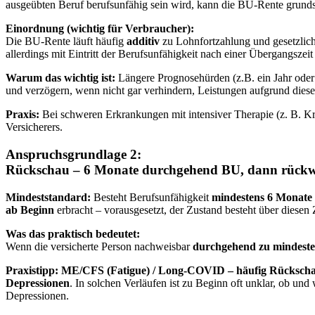
ausgeübten Beruf berufsunfähig sein wird, kann die BU-Rente grundsä
Einordnung (wichtig für Verbraucher):
Die BU-Rente läuft häufig
additiv
zu Lohnfortzahlung und gesetzlic
allerdings mit Eintritt der Berufsunfähigkeit nach einer Übergangszei
Warum das wichtig ist:
Längere Prognosehürden (z.B. ein Jahr oder i
und verzögern, wenn nicht gar verhindern, Leistungen aufgrund dies
Praxis:
Bei schweren Erkrankungen mit intensiver Therapie (z. B. Kre
Versicherers.
Anspruchsgrundlage 2:
Rückschau – 6 Monate durchgehend BU, dann rückw
Mindeststandard:
Besteht Berufsunfähigkeit
mindestens 6 Monate 
ab Beginn
erbracht – vorausgesetzt, der Zustand besteht über diesen
Was das praktisch bedeutet:
Wenn die versicherte Person nachweisbar
durchgehend zu mindest
Praxistipp: ME/CFS (Fatigue) / Long-COVID – häufig Rückscha
Depressionen
. In solchen Verläufen ist zu Beginn oft unklar, ob un
Depressionen.