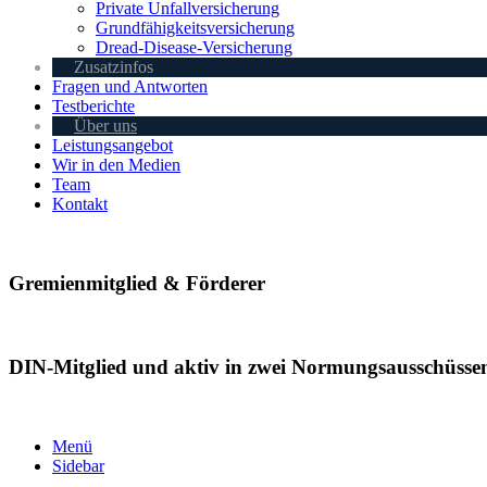
Private Unfallversicherung
Grundfähigkeitsversicherung
Dread-Disease-Versicherung
Zusatzinfos
Fragen und Antworten
Testberichte
Über uns
Leistungsangebot
Wir in den Medien
Team
Kontakt
Gremienmitglied & Förderer
DIN-Mitglied und aktiv in zwei Normungsausschüsse
Menü
Sidebar