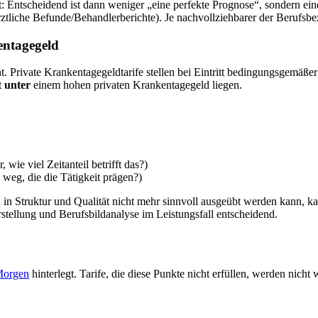
t: Entscheidend ist dann weniger „eine perfekte Prognose“, sondern ei
tliche Befunde/Behandlerberichte). Je nachvollziehbarer der Berufsbezu
entagegeld
 Private Krankentagegeldtarife stellen bei Eintritt bedingungsgemäßer 
t
unter
einem hohen privaten Krankentagegeld liegen.
wie viel Zeitanteil betrifft das?)
 weg, die die Tätigkeit prägen?)
 in Struktur und Qualität nicht mehr sinnvoll ausgeübt werden kann, k
stellung und Berufsbildanalyse im Leistungsfall entscheidend.
Morgen
hinterlegt. Tarife, die diese Punkte nicht erfüllen, werden nicht w