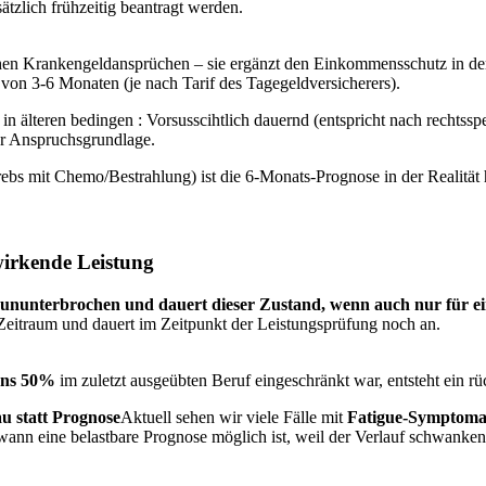
tzlich frühzeitig beantragt werden.
hen Krankengeldansprüchen – sie ergänzt den Einkommensschutz in d
t von 3-6 Monaten (je nach Tarif des Tagegeldversicherers).
n älteren bedingen : Vorsusscihtlich dauernd (entspricht nach rechtssp
er Anspruchsgrundlage.
bs mit Chemo/Bestrahlung) ist die 6-Monats-Prognose in der Realität h
irkende Leistung
ununterbrochen und dauert dieser Zustand, wenn auch nur für e
 Zeitraum und dauert im Zeitpunkt der Leistungsprüfung noch an.
ens 50%
im zuletzt ausgeübten Beruf eingeschränkt war, entsteht ein
u statt Prognose
Aktuell sehen wir viele Fälle mit
Fatigue-Symptoma
d wann eine belastbare Prognose möglich ist, weil der Verlauf schwanke