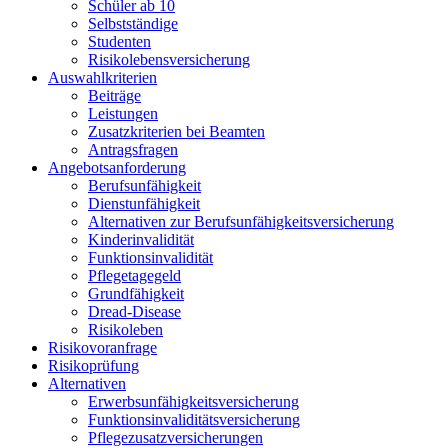
Schüler ab 10
Selbstständige
Studenten
Risikolebensversicherung
Auswahlkriterien
Beiträge
Leistungen
Zusatzkriterien bei Beamten
Antragsfragen
Angebotsanforderung
Berufsunfähigkeit
Dienstunfähigkeit
Alternativen zur Berufsunfähigkeitsversicherung
Kinderinvalidität
Funktionsinvalidität
Pflegetagegeld
Grundfähigkeit
Dread-Disease
Risikoleben
Risikovoranfrage
Risikoprüfung
Alternativen
Erwerbsunfähigkeitsversicherung
Funktionsinvaliditätsversicherung
Pflegezusatzversicherungen