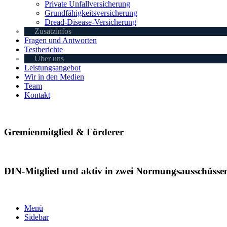
Private Unfallversicherung
Grundfähigkeitsversicherung
Dread-Disease-Versicherung
Zusatzinfos
Fragen und Antworten
Testberichte
Über uns
Leistungsangebot
Wir in den Medien
Team
Kontakt
Gremienmitglied & Förderer
DIN-Mitglied und aktiv in zwei Normungsausschüsse
Menü
Sidebar