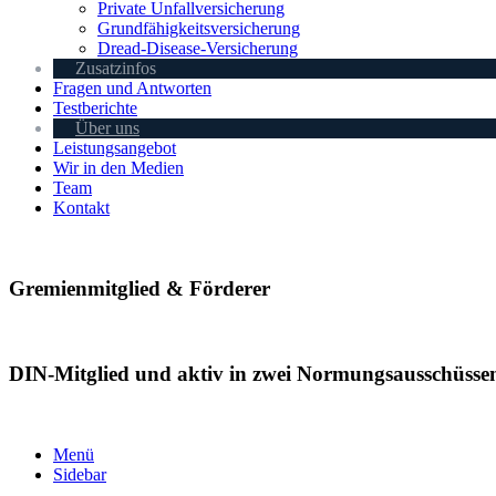
Private Unfallversicherung
Grundfähigkeitsversicherung
Dread-Disease-Versicherung
Zusatzinfos
Fragen und Antworten
Testberichte
Über uns
Leistungsangebot
Wir in den Medien
Team
Kontakt
Gremienmitglied & Förderer
DIN-Mitglied und aktiv in zwei Normungsausschüsse
Menü
Sidebar