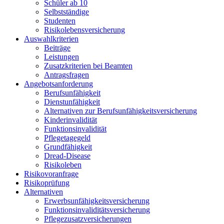
Schüler ab 10
Selbstständige
Studenten
Risikolebensversicherung
Auswahlkriterien
Beiträge
Leistungen
Zusatzkriterien bei Beamten
Antragsfragen
Angebotsanforderung
Berufsunfähigkeit
Dienstunfähigkeit
Alternativen zur Berufsunfähigkeitsversicherung
Kinderinvalidität
Funktionsinvalidität
Pflegetagegeld
Grundfähigkeit
Dread-Disease
Risikoleben
Risikovoranfrage
Risikoprüfung
Alternativen
Erwerbsunfähigkeitsversicherung
Funktionsinvaliditätsversicherung
Pflegezusatzversicherungen