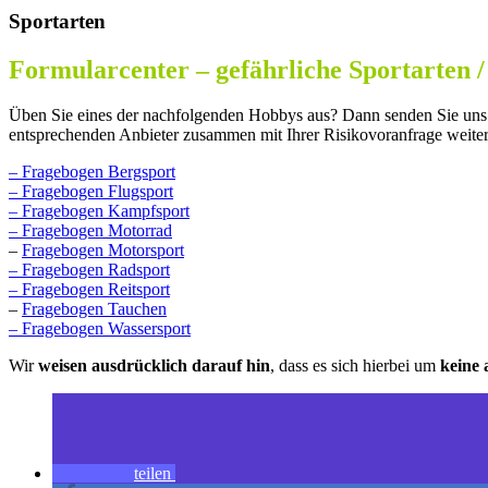
Sportarten
Formularcenter – gefährliche Sportarten 
Üben Sie eines der nachfolgenden Hobbys aus? Dann senden Sie uns m
entsprechenden Anbieter zusammen mit Ihrer Risikovoranfrage weiterl
– Fragebogen Bergsport
– Fragebogen Flugsport
– Fragebogen Kampfsport
– Fragebogen Motorrad
–
Fragebogen Motorsport
– Fragebogen Radsport
– Fragebogen Reitsport
–
Fragebogen Tauchen
– Fragebogen Wassersport
Wir
weisen ausdrücklich darauf hin
, dass es sich hierbei um
keine 
teilen